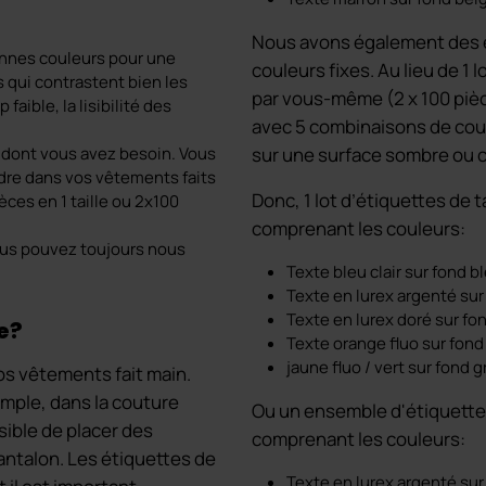
Nous avons également des 
onnes couleurs pour une
couleurs fixes. Au lieu de 1 
s qui contrastent bien les
par vous-même (2 x 100 pièc
faible, la lisibilité des
avec 5 combinaisons de coul
 dont vous avez besoin. Vous
sur une surface sombre ou cl
udre dans vos vêtements faits
Donc, 1 lot d’étiquettes de t
èces en 1 taille ou 2x100
comprenant les couleurs:
us pouvez toujours nous
Texte bleu clair sur fond b
Texte en lurex argenté sur
Texte en lurex doré sur f
le?
Texte orange fluo sur fond
jaune fluo / vert sur fond g
vos vêtements fait main.
emple, dans la couture
Ou un ensemble d'étiquettes
ssible de placer des
comprenant les couleurs:
pantalon. Les étiquettes de
Texte en lurex argenté sur