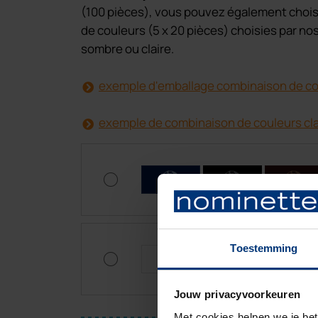
(100 pièces), vous pouvez également choisi
de couleurs (5 x 20 pièces) choisies par no
sombre ou claire.
exemple d'emballage combinaison de c
exemple de combinaison de couleurs cla
C
C
C
Toestemming
C
C
C
Jouw privacyvoorkeuren
Met cookies helpen we je bet