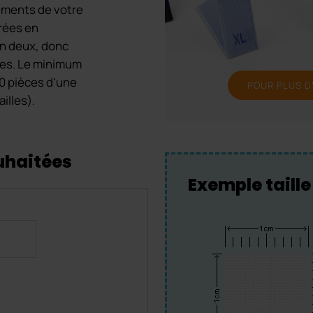
tements de votre
vrées en
en deux, donc
aces. Le minimum
0 pièces d'une
POUR PLUS D
illes).
ouhaitées
Exemple taille