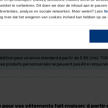
inkel te verbeteren. Dit doen we door de inhoud aan te passen 
 advertenties, analyse en sociale netwerken. Meer weten? Lees
hi
ing mee dat het weigeren van cookies invloed kan hebben op uw
 pièces
(15% réduction)
1400 pièces
(20% réductio
0 pièces
(15% réduction)
0 pièces
(20% réduction)
x 200 pièces
(25% réduc
édition pour un envoi standard à partir de 3,96 (incl. TVA
es produits personnalisés ne peuvent pas être retourné
 pour vos vêtements fait maison: à partir d