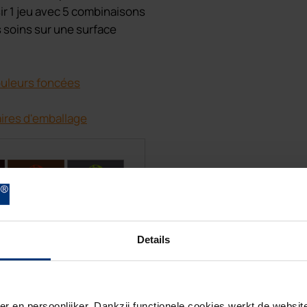
r 1 jeu avec 5 combinaisons
s soins sur une surface
ouleurs foncées
ires d'emballage
C
C
Details
C
C
er en persoonlijker. Dankzij functionele cookies werkt de webs