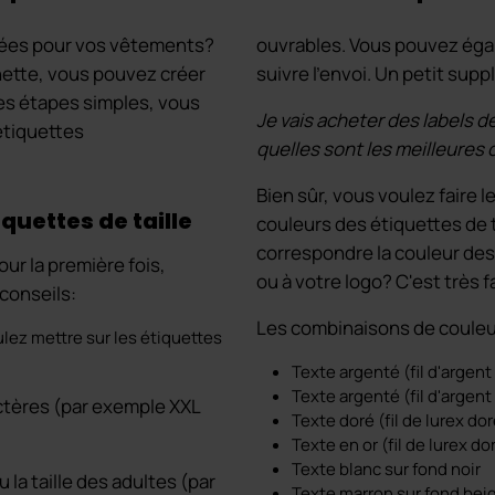
ssées pour vos vêtements?
ouvrables. Vous pouvez égal
nette, vous pouvez créer
suivre l’envoi. Un petit sup
ues étapes simples, vous
Je vais acheter des labels de
tiquettes
quelles sont les meilleures
Bien sûr, vous voulez faire l
quettes de taille
couleurs des étiquettes de t
correspondre la couleur des 
ur la première fois,
ou à votre logo? C'est très fa
conseils:
Les combinaisons de couleu
lez mettre sur les étiquettes
Texte argenté (fil d'argent
Texte argenté (fil d'argent 
actères (par exemple XXL
Texte doré (fil de lurex do
Texte en or (fil de lurex do
Texte blanc sur fond noir
 la taille des adultes (par
Texte marron sur fond bei