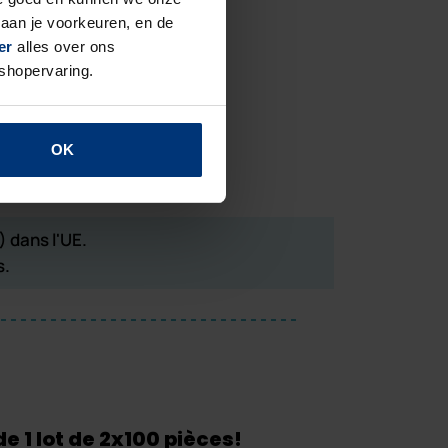
aan je voorkeuren, en de
Prix ​​
incl. TVA
er
alles over ons
 shopervaring.
€ 22,19
n)
COMMANDE
OK
tion)
) dans l'UE.
s.
e 1 lot de 2x100 pièces!