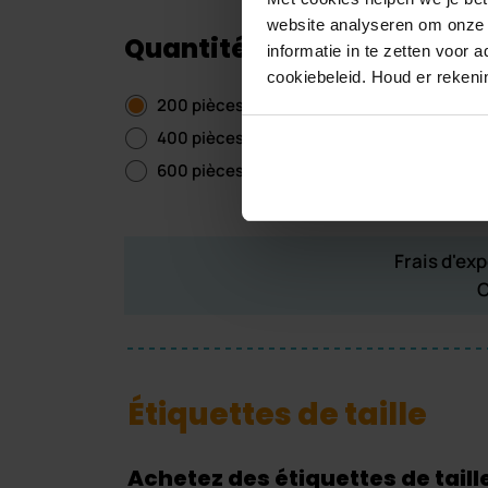
website analyseren om onze w
Quantité
informatie in te zetten voor
cookiebeleid. Houd er reken
200 pièces
800
400 pièces
(10% réduction)
100
600 pièces
(10% réduction)
120
Frais d'exp
C
Étiquettes de taille
Achetez des étiquettes de taille