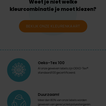
Weet je niet welke
kleurcombinatie je moet kiezen?
BEKIJK ONZE KLEURENKAART
Oeko-Tex 100
Al onze geweven labels zijn OEKO-Tex®
standaard100 gecertificeerd.
Duurzaam!
Meer dan 80% van onze labels worden
geweven van gerecycled polyestergaren.