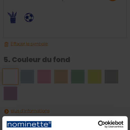
.
,
Effacer le symbole
5. Couleur du fond
plus d'informations
6. Couleur du texte