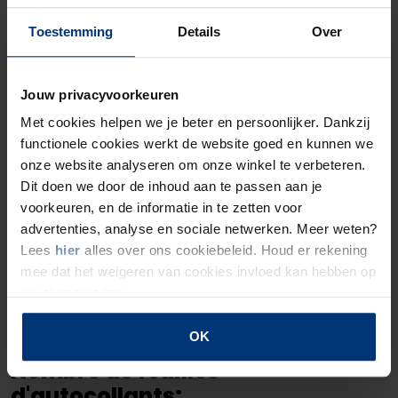
Toestemming
Details
Over
Jouw privacyvoorkeuren
Met cookies helpen we je beter en persoonlijker. Dankzij
functionele cookies werkt de website goed en kunnen we
plus d'informations
onze website analyseren om onze winkel te verbeteren.
Dit doen we door de inhoud aan te passen aan je
voorkeuren, en de informatie in te zetten voor
advertenties, analyse en sociale netwerken. Meer weten?
1 feuille d'autocollants =
Lees
hier
alles over ons cookiebeleid. Houd er rekening
14 autocollants
mee dat het weigeren van cookies invloed kan hebben op
(8 petits autocollants + 6 grands
uw shopervaring.
autocollants)
OK
Nombre de feuilles
d'autocollants: