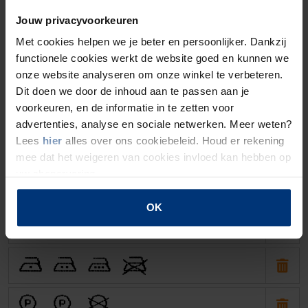
Jouw privacyvoorkeuren
Met cookies helpen we je beter en persoonlijker. Dankzij
functionele cookies werkt de website goed en kunnen we
6. Choisissez un symbole
onze website analyseren om onze winkel te verbeteren.
Dit doen we door de inhoud aan te passen aan je
O
N
H
I
J
E
F
voorkeuren, en de informatie in te zetten voor
advertenties, analyse en sociale netwerken. Meer weten?
G
C
D
A
Lees
hier
alles over ons cookiebeleid. Houd er rekening
mee dat het weigeren van cookies invloed kan hebben op
uw shopervaring.
P
Q
R
OK
W
X
Y
U
T
S
V
a
b
i