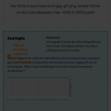
les fichiers autorisés sont:
jpg, gif, png, bmp
le fichier
ne doit pas dépasser max. 4000 X 4000 pixels
Attention!
Exemple
La longueur totale de cette étiquette est
Aide : la
14cm avec 1cm espace blanc aux deux
simulation
côtés pour plier à coudre.
n'apparaît
pas
Soyez vigilant en utilisant des lettres minuscules et des couleurs
correctement
peu contrastées. L’étiquette est tissée comme il apparaît sur la
?
simulation. Rien n’est modifié par nos soins avant la mise en
production !