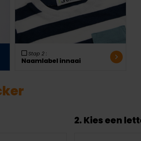
Stap 2 :
Naamlabel innaai
cker
2. Kies een let