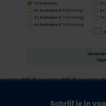
1 x 14 stickers
5 x
2 x 14 stickers
(€ 5,59 korting)
6 x
3 x 14 stickers
(€ 11,00 korting)
7 x
4 x 14 stickers
(€ 16,21 korting)
x
Verzendko
Gepe
Schrijf je in v