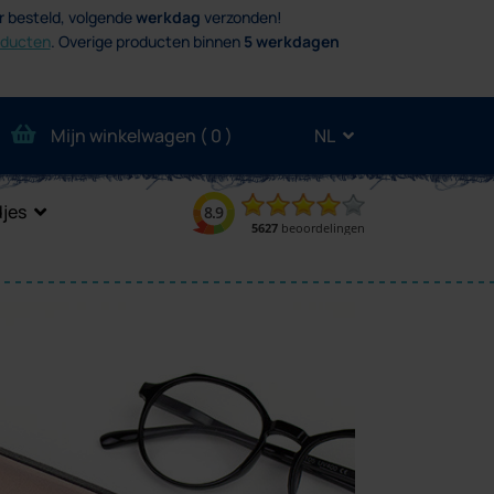
r besteld, volgende
werkdag
verzonden!
oducten
.
Overige producten binnen
5 werkdagen
Mijn winkelwagen (
0
)
NL
jes