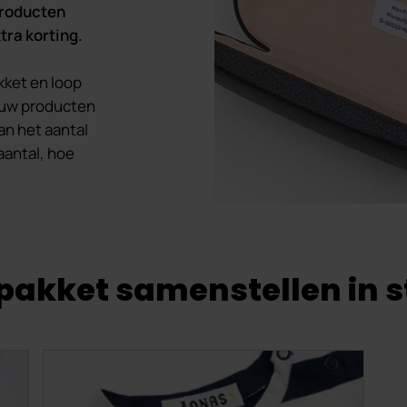
producten
tra korting.
kket en loop
 jouw producten
an het aantal
aantal, hoe
akket samenstellen in 