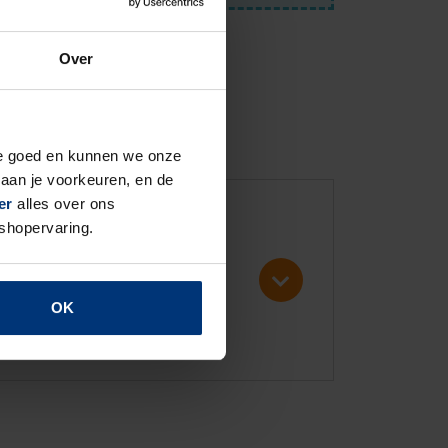
Over
bool
steeds volledig is !
ite goed en kunnen we onze
5
6
*
aan je voorkeuren, en de
er
alles over ons
 shopervaring.
3
.
,
OK