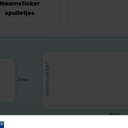
Naamsticker
spulletjes