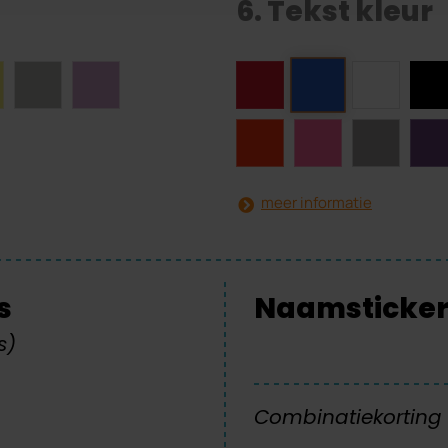
6. Tekst kleur
meer informatie
s
Naamsticker 
s)
Combinatiekorting