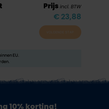
t
Prijs
incl. BTW
€ 23,88
VOLGENDE STAP
binnen EU.
rden.
ang 10% korting!