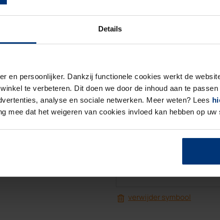
Details
4. Kies je sym
U kiest een symbool erbij?
Controleer of uw tekst nog 
er en persoonlijker. Dankzij functionele cookies werkt de webs
0
/
I
inkel te verbeteren. Dit doen we door de inhoud aan te passen 
 advertenties, analyse en sociale netwerken. Meer weten? Lees
hi
ing mee dat het weigeren van cookies invloed kan hebben op uw
-
+
)
verwijder symbool