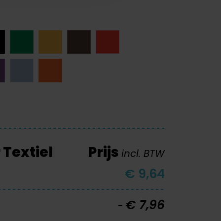
Textiel
Prijs
incl. BTW
€ 9,64
€ 7,96
-