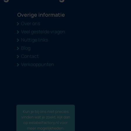
Overige informatie
Over ons
Veel gestelde vragen
Nuttige links
Blog
Contact
Verkooppunten
Kun je bij ons niet precies
vinden wat je zoekt, kijk dan
op eelabelfactory.nl voor
meer mogelijkheden.