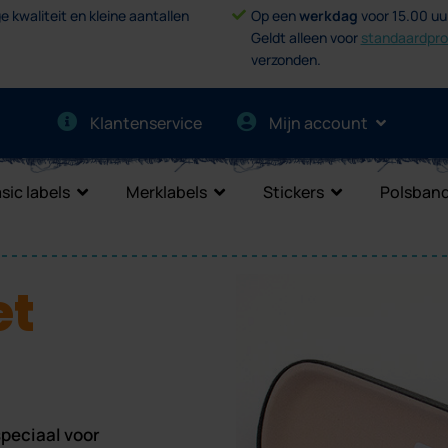
e kwaliteit en kleine aantallen
Op een
werkdag
voor 15.00 uu
Geldt alleen voor
standaardpr
verzonden.
Klantenservice
Mijn account
sic labels
Merklabels
Stickers
Polsband
et
speciaal voor