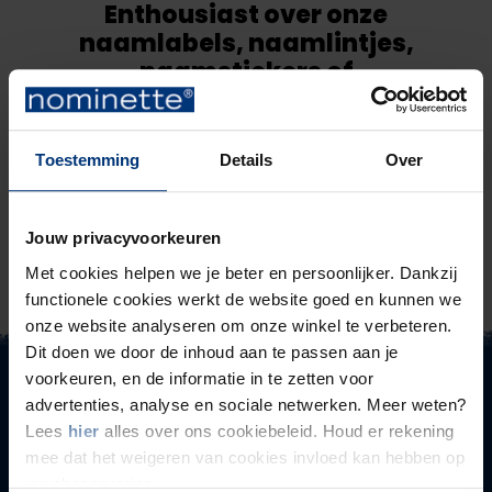
Enthousiast over onze
naamlabels, naamlintjes,
naamstickers of
kledinglabels?
Vertel het je vrienden:
Toestemming
Details
Over
Jouw privacyvoorkeuren
Met cookies helpen we je beter en persoonlijker. Dankzij
functionele cookies werkt de website goed en kunnen we
onze website analyseren om onze winkel te verbeteren.
Dit doen we door de inhoud aan te passen aan je
voorkeuren, en de informatie in te zetten voor
advertenties, analyse en sociale netwerken. Meer weten?
Schrijf je in voor onze nieuwsbrief
Lees
hier
alles over ons cookiebeleid. Houd er rekening
en ontvang 10% korting!
mee dat het weigeren van cookies invloed kan hebben op
uw shopervaring.