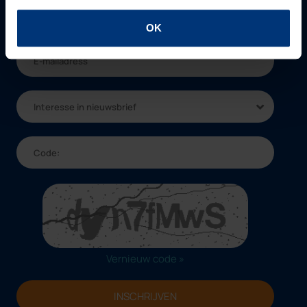
OK
Interesse in nieuwsbrief
Vernieuw code »
INSCHRIJVEN