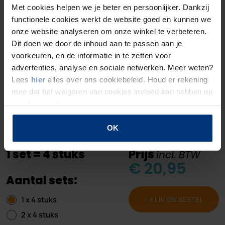
Met cookies helpen we je beter en persoonlijker. Dankzij
functionele cookies werkt de website goed en kunnen we
5. Kies de tekstkleur
onze website analyseren om onze winkel te verbeteren.
Dit doen we door de inhoud aan te passen aan je
voorkeuren, en de informatie in te zetten voor
advertenties, analyse en sociale netwerken. Meer weten?
Lees
hier
alles over ons cookiebeleid. Houd er rekening
mee dat het weigeren van cookies invloed kan hebben op
uw shopervaring.
OK
1 set = 4 stuks
Prijs
incl. BTW
€ 20,95
Aantal sets:
1 x 4 stuks
> KLIK EN BESTEL
2 x 4 stuks