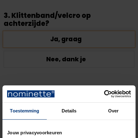
3. Klittenband/velcro op
achterzijde?
Ja, graag
Nee, dank je
4. Kies de kleur ondergrond
Toestemming
Details
Over
Jouw privacyvoorkeuren