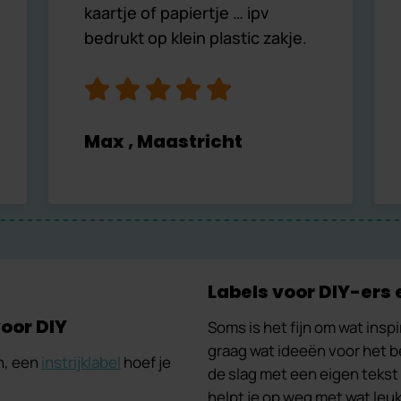
kaartje of papiertje … ipv
bedrukt op klein plastic zakje.
Max , Maastricht
Labels voor DIY-ers
voor DIY
Soms is het fijn om wat insp
graag wat ideeën voor het b
en, een
instrijklabel
hoef je
de slag met een eigen tekst
helpt je op weg met wat leuk