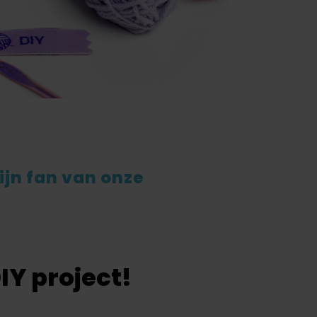
ijn fan van onze
Y project!