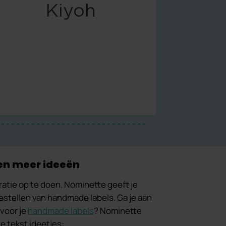
 en meer ideeën
iratie op te doen. Nominette geeft je
estellen van handmade labels. Ga je aan
 voor je
handmade labels
? Nominette
e tekst ideetjes: