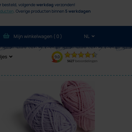
r besteld, volgende
werkdag
verzonden!
oducten
.
Overige producten binnen
5 werkdagen
Mijn winkelwagen (
0
)
NL
jes