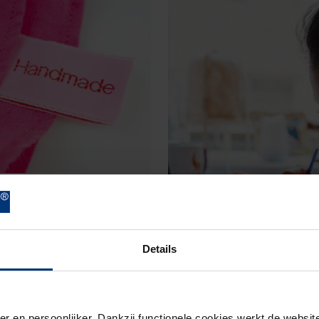
Details
er en persoonlijker. Dankzij functionele cookies werkt de webs