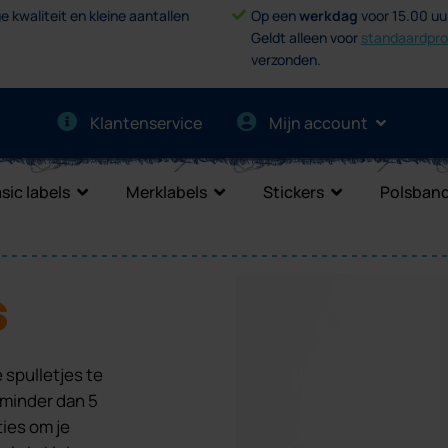
e kwaliteit en kleine aantallen
Op een
werkdag
voor 15.00 uu
Geldt alleen voor
standaardpr
verzonden.
Klantenservice
Mijn account
sic labels
Merklabels
Stickers
Polsband
s
 spulletjes te
 minder dan 5
ies om je