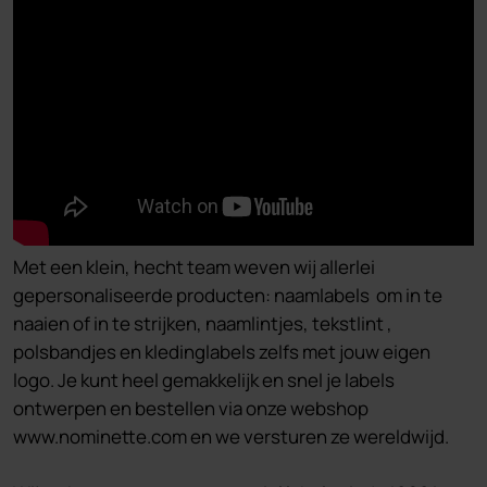
Met een klein, hecht team weven wij allerlei
gepersonaliseerde producten: naamlabels om in te
naaien of in te strijken, naamlintjes, tekstlint ,
polsbandjes en kledinglabels zelfs met jouw eigen
logo. Je kunt heel gemakkelijk en snel je labels
ontwerpen en bestellen via onze webshop
www.nominette.com en we versturen ze wereldwijd.