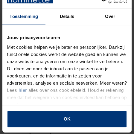
donker óf een lichte ondergrond.
Toestemming
Details
Over
voorbeeld verpakking donkere kleurcombinatie
voorbeeld verpakking lichte kleurcombinatie
Jouw privacyvoorkeuren
Met cookies helpen we je beter en persoonlijker. Dankzij
functionele cookies werkt de website goed en kunnen we
C
C
C
C
C
onze website analyseren om onze winkel te verbeteren.
Dit doen we door de inhoud aan te passen aan je
voorkeuren, en de informatie in te zetten voor
advertenties, analyse en sociale netwerken. Meer weten?
Lees
hier
alles over ons cookiebeleid. Houd er rekening
C
C
C
C
C
mee dat het weigeren van cookies invloed kan hebben op
uw shopervaring.
OK