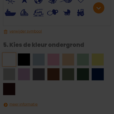
.
<
;
S
R
M
verwijder symbool
5. Kies de kleur ondergrond
meer informatie