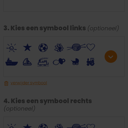
3. Kies een symbool links
(optioneel)
*
V
C
+
W
U
.
<
;
S
R
M
verwijder symbool
4. Kies een symbool rechts
(optioneel)
*
V
C
+
W
U