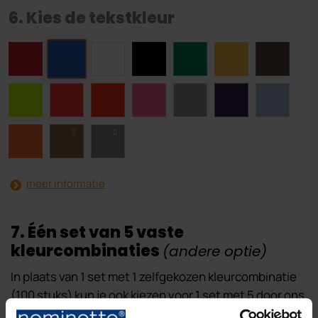
6. Kies de tekstkleur
meer informatie
7. Één set van 5 vaste
kleurcombinaties
(andere optie)
In plaats van 1 set met 1 zelfgekozen kleurcombinatie
(100 stuks) kun je ook kiezen voor 1 set met 5 door ons
gekozen kleurcombinaties (5 x 20 stuks) op óf een